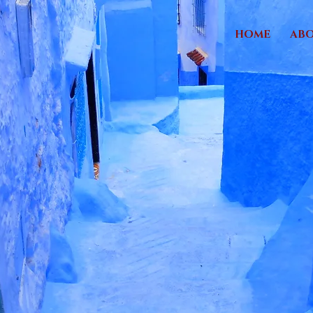
HOME
AB
BUY
THE
TICKET
TAKE
THE
RIDE
Travel Blog by Mami F.