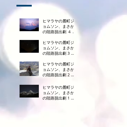
ヒマラヤの麓町ジ
ョムソン、まさか
の陸路脱出劇 ４ ～
死のドライブ完結
編～
ヒマラヤの麓町ジ
ョムソン、まさか
の陸路脱出劇 3 ～
待ちに待った再出
発～
ヒマラヤの麓町ジ
ョムソン、まさか
の陸路脱出劇 2 ～
前途多難なジープ
脱出～
ヒマラヤの麓町ジ
ョムソン、まさか
の陸路脱出劇 1 ～
フライトキャンセ
ル～