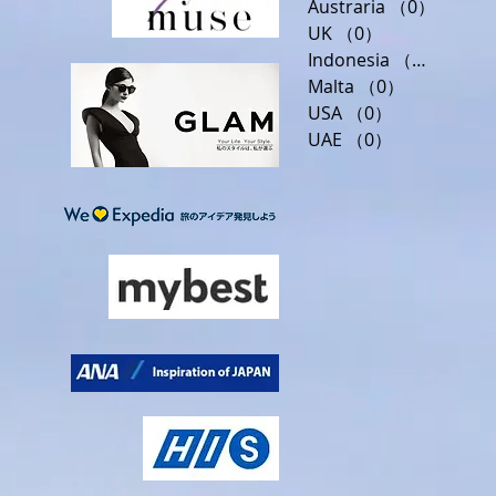
Austraria
（0）
0件の
UK
（0）
0件の記事
Indonesia
（0）
0件の
Malta
（0）
0件の記事
USA
（0）
0件の記事
UAE
（0）
0件の記事