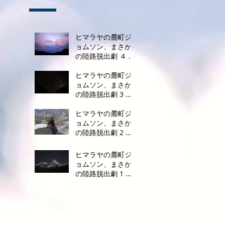
ヒマラヤの麓町ジ
ョムソン、まさか
の陸路脱出劇 ４ ～
死のドライブ完結
編～
ヒマラヤの麓町ジ
ョムソン、まさか
の陸路脱出劇 3 ～
待ちに待った再出
発～
ヒマラヤの麓町ジ
ョムソン、まさか
の陸路脱出劇 2 ～
前途多難なジープ
脱出～
ヒマラヤの麓町ジ
ョムソン、まさか
の陸路脱出劇 1 ～
フライトキャンセ
ル～