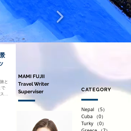
景
ッ
MAMI FUJII
旅と
​Travel Writer
まで
CATEGORY
Superviser
スロ
教の
４月
Nepal
（5）
5件の記事
Cuba
（0）
0件の記事
Turky
（0）
0件の記事
Greece
（7）
7件の記