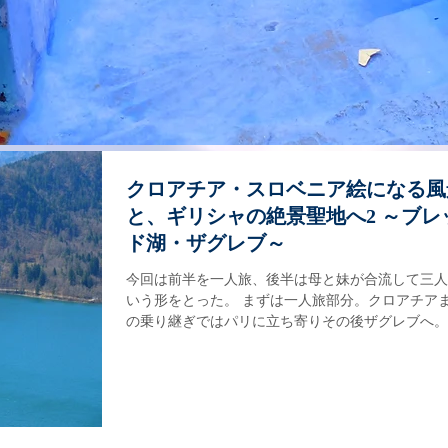
クロアチア・スロベニア絵になる風
と、ギリシャの絶景聖地へ2 ～ブレ
ド湖・ザグレブ～
今回は前半を一人旅、後半は母と妹が合流して三人
いう形をとった。 まずは一人旅部分。クロアチア
の乗り継ぎではパリに立ち寄りその後ザグレブへ。
ベニアの絵葉書のような湖や、驚くべきギリシャ正
絶景聖地へと足を伸ばす。 【旅行時期：３月末～
初旬】...