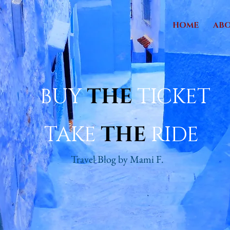
HOME
AB
BUY
THE
TICKET
TAKE
THE
RIDE
Travel Blog by Mami F.