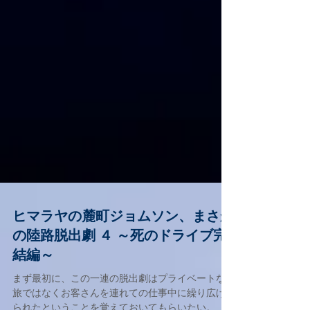
ヒマラヤの麓町ジョムソン、まさか
の陸路脱出劇 ４ ～死のドライブ完
結編～
まず最初に、この一連の脱出劇はプライベートな