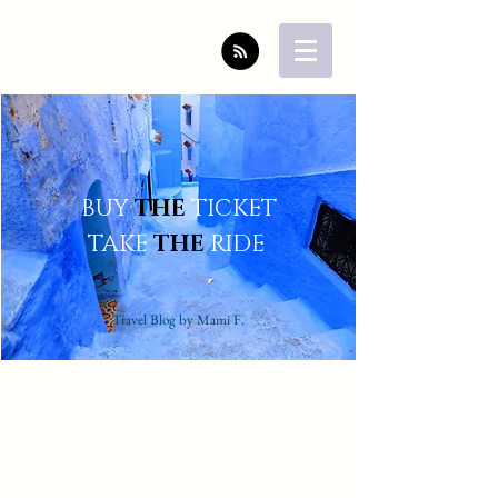
BUY
THE
TICKET
TAKE
THE
RIDE
Travel Blog by Mami F.