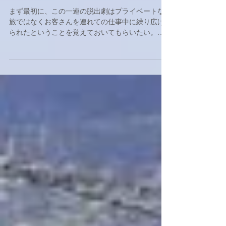
ヒマラヤの麓町ジョムソン、まさか
の陸路脱出劇 3 ～待ちに待った再出
発～
まず最初に、この一連の脱出劇はプライベートな
旅ではなくお客さんを連れての仕事中に繰り広げ
られたということを覚えておいてもらいたい。会
社の責任とお金を払って参加されているお客さん
達の不安を一身に背負った危機的状態がいかに背
筋の凍るものか、分かっていただけるだろう。...