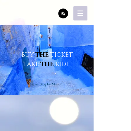
BUY
THE
TICKET
TAKE
THE
RIDE
Travel Blog by Mami F.