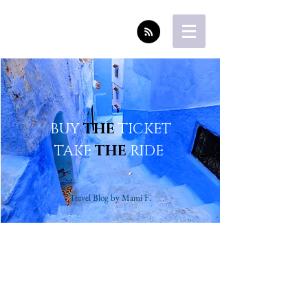
BUY
THE
TICKET
TAKE
THE
RIDE
Travel Blog by Mami F.